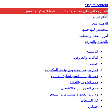
Skip to content
شحن مجاني على معظم منتجاتنا ..أسعارنا لا يمكن منافستها
الرئيسية
الباقات والعروض
حطب
فحم طبيعي مخصوص وفحم المكعبات
فحم نارا السداسي نشارة الخشب
فحم الشوي والتدفئة
فحم البخور سريع الاشتعال
ولاعات الفحم و مستلزمات الشوي
كل المنتجات
حسابي