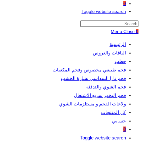
0
Toggle website search
Menu
Close
0
الرئيسية
الباقات والعروض
حطب
فحم طبيعي مخصوص وفحم المكعبات
فحم نارا السداسي نشارة الخشب
فحم الشوي والتدفئة
فحم البخور سريع الاشتعال
ولاعات الفحم و مستلزمات الشوي
كل المنتجات
حسابي
0
Toggle website search