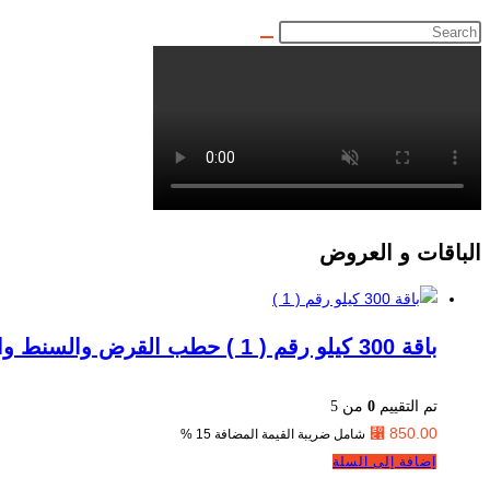
الباقات و العروض
باقة 300 كيلو رقم ( 1 ) حطب القرض والسنط والزيتون شامل الشحن
تم التقييم
0
من 5
⃁
850.00
شامل ضريبة القيمة المضافة 15 %
إضافة إلى السلة