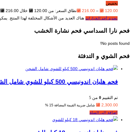
تخفيض
120.00
⃁
–
216.00
⃁
نطاق السعر: من ⁦⃁ 120.00⁩ خلال ⁦⃁ 216.00⁩
هناك العديد من الأشكال المختلفة لهذا المنتج. يمك
تحديد أحد الخيارات
فحم نارا السداسي فحم نشارة الخشب
No posts found!
فحم الشوي و التدفئة
فحم هلبان اندونيسي 500 كيلو للشوي شامل الشحن
تم التقييم
0
من 5
⃁
2,300.00
شامل ضريبة القيمة المضافة 15 %
إضافة إلى السلة