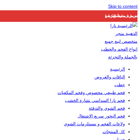
Skip to content
شحن مجاني على معظم منتجاتنا ..أسعارنا لا يمكن منافستها
الرئيسية
الباقات والعروض
حطب
فحم طبيعي مخصوص وفحم المكعبات
فحم نارا السداسي نشارة الخشب
فحم الشوي والتدفئة
فحم البخور سريع الاشتعال
ولاعات الفحم و مستلزمات الشوي
كل المنتجات
حسابي