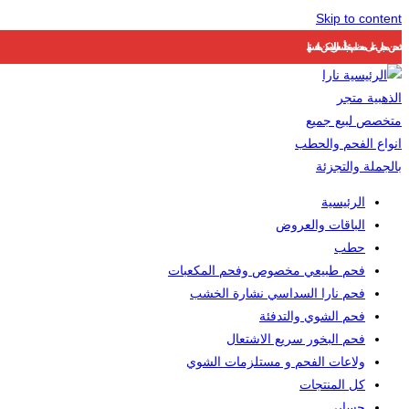
Skip to content
شحن مجاني على معظم منتجاتنا ..أسعارنا لا يمكن منافستها
الرئيسية
الباقات والعروض
حطب
فحم طبيعي مخصوص وفحم المكعبات
فحم نارا السداسي نشارة الخشب
فحم الشوي والتدفئة
فحم البخور سريع الاشتعال
ولاعات الفحم و مستلزمات الشوي
كل المنتجات
حسابي