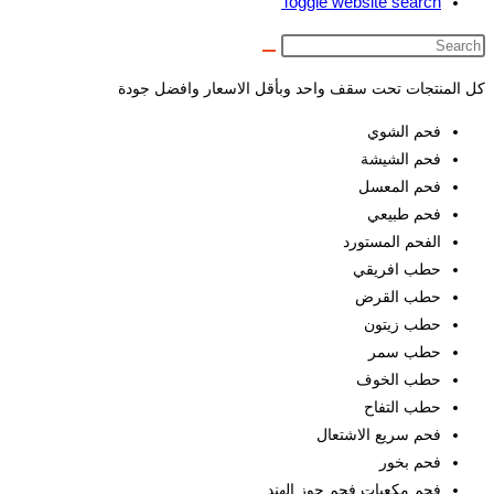
Toggle website search
كل المنتجات تحت سقف واحد وبأقل الاسعار وافضل جودة
فحم الشوي
فحم الشيشة
فحم المعسل
فحم طبيعي
الفحم المستورد
حطب افريقي
حطب القرض
حطب زيتون
حطب سمر
حطب الخوف
حطب التفاح
فحم سريع الاشتعال
فحم بخور
فجم مكعبات فجم جوز الهند .