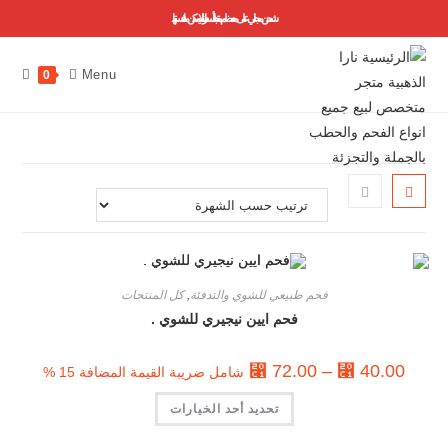
شحن مجاني على معظم منتجاتنا ..أسعارنا لا يمكن منافستها
Menu
0
فحم طبيعي للشوي والتدفئة
,
كل المنتجات
فحم ايين نيجيري للشوي .
⃁
72.00
–
⃁
40.00
شامل ضريبة القيمة المضافة 15 %
تحديد أحد الخيارات