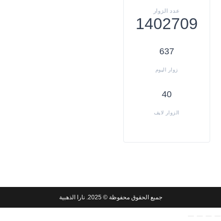
1402709
637
40
جميع الحقوق محفوظة © 2025. نارا الذهبية