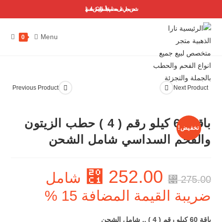
شحن مجاني على معظم منتجاتنا ..أسعارنا لا يمكن منافستها
Menu
0
Previous Product
Next Product
باقة 60 كيلو رقم ( 4 ) حطب الزيتون
تخفيض!
والفحم السداسي شامل الشحن
⃁
252.00
شامل
⃁
275.00
ضريبة القيمة المضافة 15 %
باقة 60 كيلو رقم ( 4 ) .. شامل الشحن