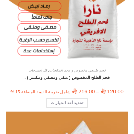
فحم طبيعي مخصوص و فحم المكعبات
,
كل المنتجات
فحم الطلح المخصوص ( منقى ومصفى ومكسر ) .
⃁
216.00
–
⃁
120.00
شامل ضريبة القيمة المضافة 15 %
تحديد أحد الخيارات