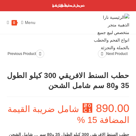
شحن مجاني على معظم منتجاتنا ..أسعارنا لا يمكن منافستها
Menu
0
Previous Product
Next Product
حطب السنط الافريقي 300 كيلو الطول
35 و80 سم شامل الشحن
890.00
⃁
شامل ضريبة القيمة
المضافة 15 %
حطب السنط الافريقي 300 كيلو الطول 35 و80 سم … شامل الشحن