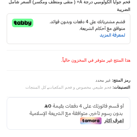
فحم جوايا الكولومبي درجة A+ ( منقى ومنظف ومكسر) السعر شامل
الضريبة
هذا المنتج غير متوفر في المخزون حالياً.
رمز المنتج:
غير محدد
التصنيفات:
فحم طبيعي مخصوص و فحم المكعبات
,
كل المنتجات