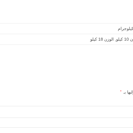
زن 18 كيلو
يها بـ
*