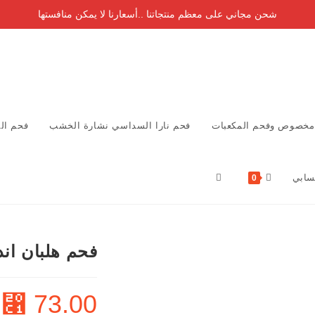
شحن مجاني على معظم منتجاتنا ..أسعارنا لا يمكن منافستها
مخصوص وفحم المكعبات
فحم نارا السداسي نشارة الخشب
فحم ال
ابي
0
فحم هلبان اندونيسي 8
⃁
73.00