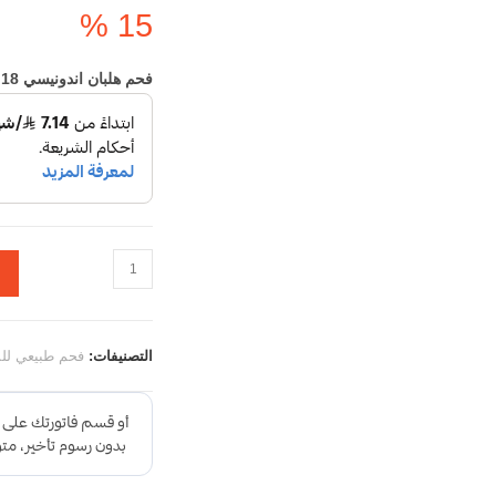
15 %
فحم هلبان اندونيسي 18 كيلو للشوي مناسب للمطاعم .. السعر شامل الضريبة
التصنيفات:
فحم طبيعي للش